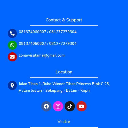
Contact & Support
081374060007 / 081277279304
081374060007 / 081277279304
zonawisatama@gmail.com
Location
Jalan Tiban 1, Ruko Winner Tiban Princess Blok C.28,
Patam lestari - Sekupang - Batam - Kepri
Published by www.ayowebaja.com
Visitor