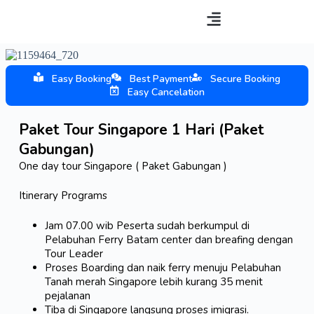
S
Paket tour
Tentang kami
Hubungi Kami
k
i
p
t
o
Easy Booking
Best Payment
Secure Booking
c
Easy Cancelation
o
n
Paket Tour Singapore 1 Hari (Paket
t
e
Gabungan)
n
t
One day tour Singapore ( Paket Gabungan )
Itinerary Programs
Jam 07.00 wib Peserta sudah berkumpul di
Pelabuhan Ferry Batam center dan breafing dengan
Tour Leader
Proses Boarding dan naik ferry menuju Pelabuhan
Tanah merah Singapore lebih kurang 35 menit
pejalanan
Tiba di Singapore langsung proses imigrasi.