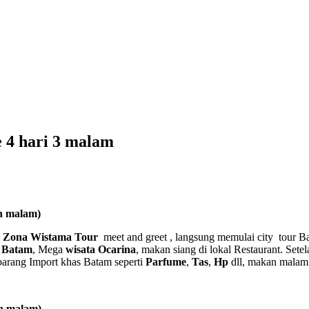
 4 hari 3 malam
n malam
)
m
Zona Wistama Tour
meet and greet , langsung memulai city tour B
 Batam
, Mega
wisata Ocarina
, makan siang di lokal Restaurant. Set
barang Import khas Batam seperti
Parfume
,
Tas
,
Hp
dll, makan malam 
an malam)