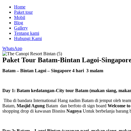
Home
Paket tour
Mobil
Blog
Gallery
Tentang kami
Hubungi Kami
WhatsApp
Paket Tour Batam-Bintan Lagoi-Singapore
Batam – Bintan Lagoi – Singapore 4 hari 3 malam
Day 1: Batam kedatangan-City tour Batam
(
makan siang, maka
Tiba di bandara International Hang nadim Batam di jemput oleh tea
Batam,
Masjid Agung
Batam dan berfoto di sign board
Welcome to
shopping drop di kawasan Bisniss
Nagoya
Untuk berbelanja barang 
Day 2: Batam – Lagoi Bintan (sarapan pagi, makan siang, mak